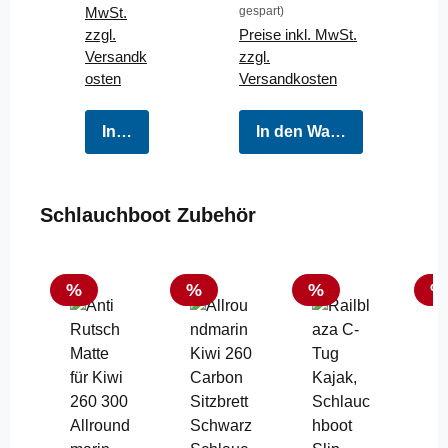
MwSt.
gespart)
zzgl.
Preise inkl. MwSt.
Versandk
zzgl.
osten
Versandkosten
In den Warenkorb
In den Warenkorb
Produktgalerie überspringen
Schlauchboot Zubehör
Rabatt
Rabatt
Rabatt
Ra
%
%
%
%