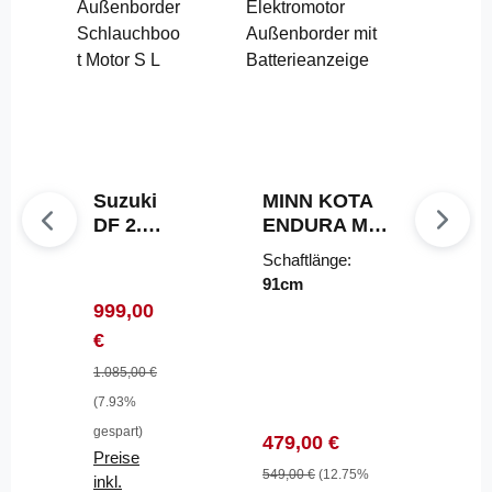
Suzuki
MINN KOTA
DF 2.5
ENDURA MAX
Außen
55
Schaftlänge:
border
Elektromotor
91cm
Schlau
Außenborder
Verkaufspreis:
999,00
chboot
mit
Regulärer Preis:
€
Motor
Batterieanzeig
S L
e
1.085,00 €
(7.93%
gespart)
Verkaufspreis:
Regulärer Preis:
479,00 €
Preise
549,00 €
(12.75%
inkl.