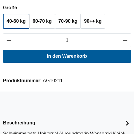
auswählen
Größe
40-60 kg
60-70 kg
70-90 kg
90++ kg
Produkt Anzahl: Gib den gewünschten Wert ei
In den Warenkorb
Produktnummer:
AG10211
Beschreibung
Schwimmweste Universal Allroundmarin Wasserski Kajak