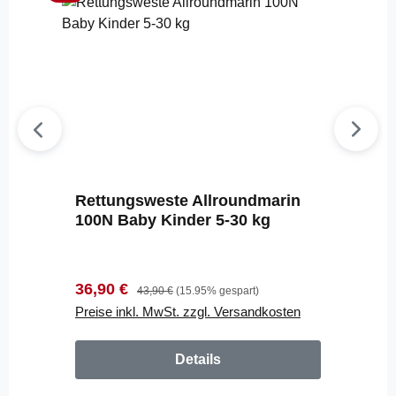
Rettungsweste Allroundmarin
100N Baby Kinder 5-30 kg
Verkaufspreis:
Regulärer Preis:
36,90 €
43,90 €
(15.95% gespart)
Preise inkl. MwSt. zzgl. Versandkosten
Details