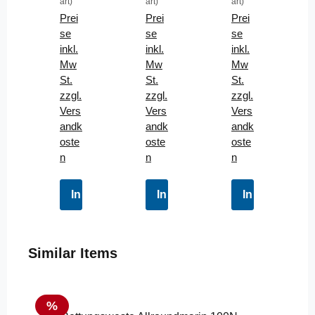
art)
art)
art)
YM
KU
Har
Prei
Prei
Prei
P
NA
tluf
se
se
se
320
320
t
inkl.
inkl.
inkl.
Bla
Du
480
Mw
Mw
Mw
u
nke
cm
St.
St.
St.
Ca
lbla
3
zzgl.
zzgl.
zzgl.
mo
u
Per
Vers
Vers
Vers
SE
SE
son
andk
andk
andk
T
T
en
oste
oste
oste
SE
n
n
n
T
grü
n
In den Warenkorb
In den Warenkorb
In den Waren
Produktgalerie überspringen
Similar Items
Rabatt
%