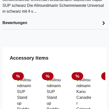
SUP schwarz Die Allroundmarin Schwimmweste Universal
in schwarz mit 4 v…
Bewertungen
Produktgalerie überspringen
Accessory Items
Rabatt
Rabatt
Rabatt
R
%
%
%
%