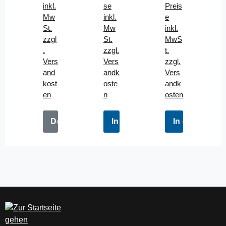
inkl.
se
Preis
rot
cm
cm
Mw
inkl.
e
gel
Set
3
St.
Mw
inkl.
b
Mo
Per
zzgl
St.
MwS
Auf
del
son
.
zzgl.
t.
bla
en
Vers
Vers
zzgl.
sb
SET
and
andk
Vers
ar
grü
kost
oste
andk
n
en
n
osten
Details
In den Warenkorb
In den Waren