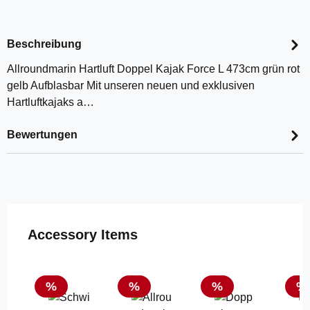
Beschreibung
Allroundmarin Hartluft Doppel Kajak Force L 473cm grün rot
gelb Aufblasbar Mit unseren neuen und exklusiven
Hartluftkajaks a…
Bewertungen
Produktgalerie überspringen
Accessory Items
Rabatt
Rabatt
Rabatt
Ra
%
%
%
%