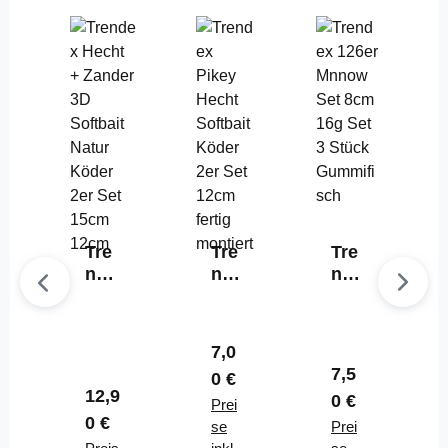
Tre
Tre
Tre
nde
nd
nde
x
ex
x
Hec
Pik
126
ht +
ey
er
Regulärer Preis:
7,0
Zan
He
Min
Regulärer Prei
7,5
0 €
der
cht
no
Regulärer Preis:
12,9
0 €
3D
Sof
Prei
w
0 €
Soft
tba
se
Set
Prei