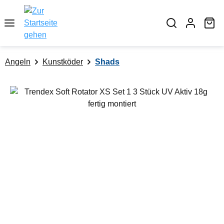
alt springen
Wa
Angeln
Kunstköder
Shads
Bildergalerie überspringen