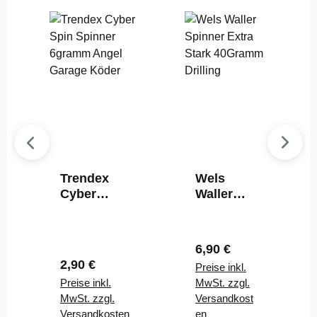
Trendex
Wels
Cyber
Waller
Spinner
Mega
Haken
Spinner
Größe 2 - 6
Extra
Regulärer Preis:
6,90 €
Gramm
Stark
Regulärer Preis:
2,90 €
Preise inkl.
Silber behr
40Gramm
Preise inkl.
MwSt. zzgl.
Drilling
MwSt. zzgl.
Versandkost
Versandkosten
en