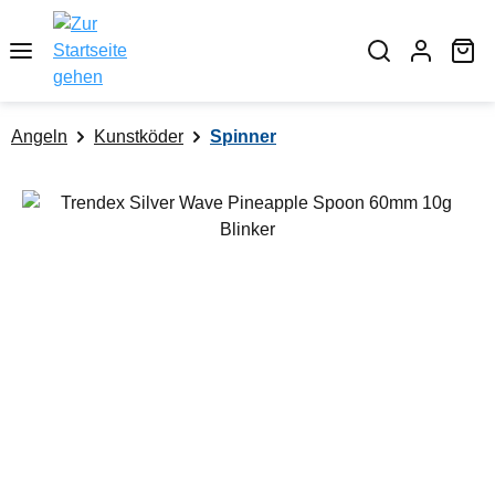
alt springen
Wa
Angeln
Kunstköder
Spinner
Bildergalerie überspringen