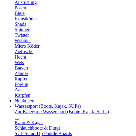
Ausrüstung
Posen
Bleie
Kunstköder
Shads
Spinner
Twister
Wobbler
Micro Köder
Zielfische
Hecht
Wels
Barsch
Zander
Rapfen
Forelle
Aal
Karpfen
Neuheiten
Wassersport (Boote, Kajak, SUPs)
Zur Kategorie Wassersport (Boote, Kajak, SUPs)
Kanu & Kajak
Schlauchboote & Dingi
SUP Stand Up Paddle Boards