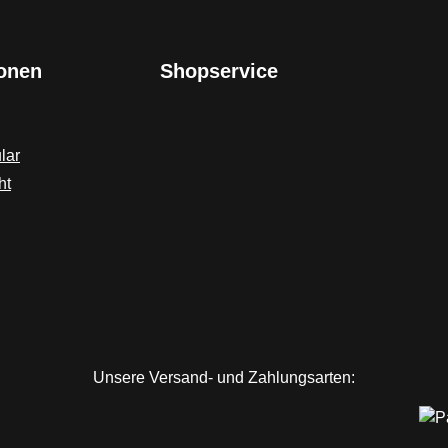
r ganz langsam
Hybrid Worm bewährt aber 
ührt werden. Die
eine der effektivsten Metho
ionen
Shopservice
hwimmbewegung ist
hat sich einfaches Schleife
lich einem
am Bodengrund
lenverlauf und
herausgestellt. Sehr intensi
halb äusserst
Aktion auch bei langsamen
lar
iehend für Raubfische
Einholen.Länge: 7,5
ht
er Art. Der TRENDEX®
cm Gewicht: 3,2
zy Tail gibt es exklusiv
GrammEmpfohlene
der Angel-Garage in
Hakengröße: 1/0 Inhalt: 5
schiedenen Farben.
StückFarbe: Blue BoyMateri
ge: 9,5 cm Inhalt:
Made in U.S.A
alt: 4 Stück Farbe:
e Green UV aktiv
Unsere Versand- und Zahlungsarten: