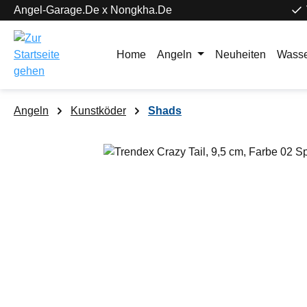
Angel-Garage.De x Nongkha.De
springen
Zur Hauptnavigation springen
Home
Angeln
Neuheiten
Wasse
Angeln
Kunstköder
Shads
Bildergalerie überspringen