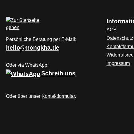
realistisch.Als Dropshot
ode
Köder hat sich der Hybrid
gef
Informat
Worm bewährt aber als eine
Sc
der effektivsten Methoden hat
ähn
AGB
sich einfaches Schleifen am
Wel
Datenschutz
Persönliche Beratung per E-Mail:
Bodengrund herausgestellt.
des
Kontaktformu
hello@nongkha.de
Sehr intensive Aktion auch
anz
Widerrufsrec
bei langsamen
all
Impressum
Einholen.Länge: 7,5
Cra
Oder via WhatsApp:
cm Gewicht: 3,2
in 
Schreib uns
GrammEmpfohlene
ver
Hakengröße: 1/0 Inhalt: 5
Län
StückMaterial: Made in U.S.A
Inh
Oder über unser
Kontaktformular
.
Lim