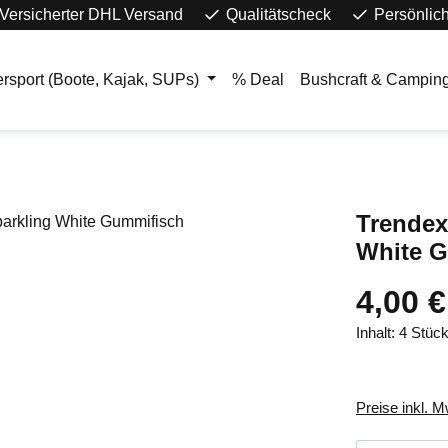
Versicherter DHL Versand
Qualitätscheck
Persönlic
rsport (Boote, Kajak, SUPs)
% Deal
Bushcraft & Campin
Trendex 
White G
4,00 €
Inhalt:
4 Stüc
Preise inkl. 