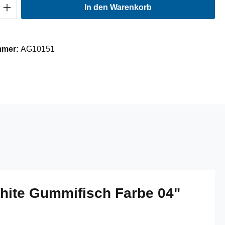
Anzahl: Gib den gewünschten Wert ein oder
In den Warenkorb
mmer:
AG10151
White Gummifisch Farbe 04"