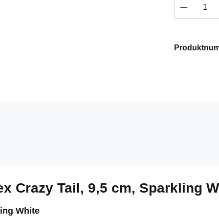
Produkt 
Produktnu
x Crazy Tail, 9,5 cm, Sparkling 
ling White