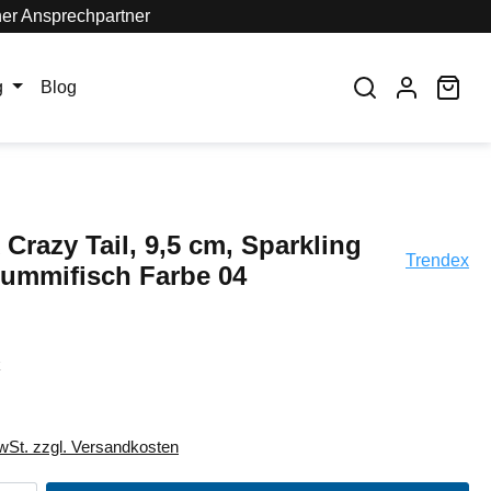
her Ansprechpartner
War
g
Blog
Crazy Tail, 9,5 cm, Sparkling
Trendex
ummifisch Farbe 04
k
MwSt. zzgl. Versandkosten