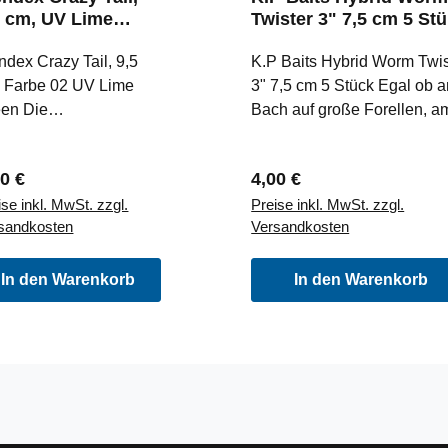
5 cm, UV Lime
Twister 3" 7,5 cm 5 St
een Gummifisch
006 Blue Boy
rbe 02
ndex Crazy Tail, 9,5
K.P Baits Hybrid Worm Twis
 Farbe 02 UV Lime
3" 7,5 cm 5 Stück Egal ob 
en Die
Bach auf große Forellen, a
hwimmaktion dieses
Dropshot Rig beim
-Weichplastikköders
Barschfischen oder am klei
ulärer Preis:
Regulärer Preis:
00 €
4,00 €
 einmalig. Das gesamte
Bleikopf zum Zanderjiggen:
ise inkl. MwSt. zzgl.
Preise inkl. MwSt. zzgl.
wanzteil läuft
der Hybrid Worm ist ein
sandkosten
Versandkosten
monisch bis in den
fängiger Köder auf fast alle
kenbereich und ist
was raubt. Die Mischung a
 einer besonders
Worm und Action Shad gibt
In den Warenkorb
In den Warenkorb
chen, vinylverstärkten
ihm den Namen Hybrid Wo
ststoffmasse.
Das Finish und die
urch bewegt sich
angedeuteten Flossen, sow
ktisch der gesamte
Augen, Kiemendeckel, und
per in einer sehr
Schuppen machen den Hyb
gigen Bewegung. Der
Worm sehr realistisch.Als
er kann somit schnell
Dropshot Köder hat sich de