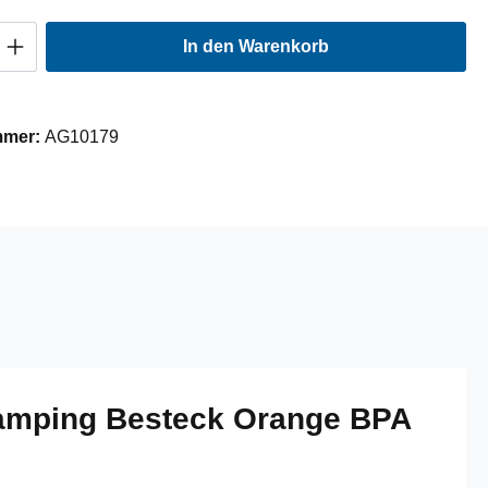
Anzahl: Gib den gewünschten Wert ein oder
In den Warenkorb
mmer:
AG10179
amping Besteck Orange BPA