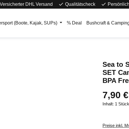
Versicherter DHL Versand
Qualitätscheck
Persönlic
rsport (Boote, Kajak, SUPs)
% Deal
Bushcraft & Campin
Sea to
SET Ca
BPA Fre
7,90 €
Inhalt:
1 Stüc
Preise inkl. 