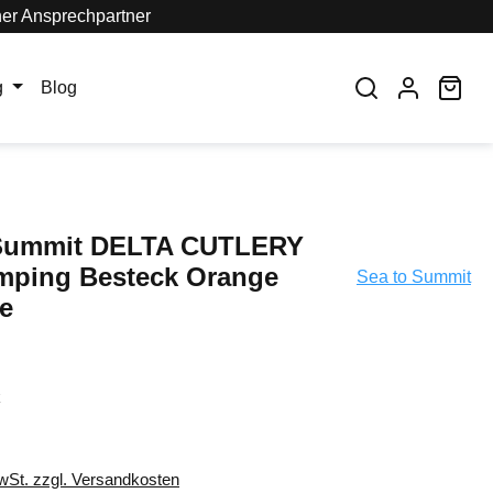
her Ansprechpartner
War
g
Blog
 Summit DELTA CUTLERY
mping Besteck Orange
Sea to Summit
e
k
MwSt. zzgl. Versandkosten