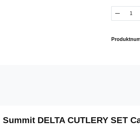
Produkt 
Produktnu
to Summit DELTA CUTLERY SET C