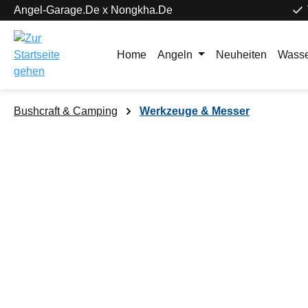
Angel-Garage.De x Nongkha.De
springen
Zur Hauptnavigation springen
Home
Angeln
Neuheiten
Wasse
Bushcraft & Camping
Werkzeuge & Messer
Bildergalerie überspringen