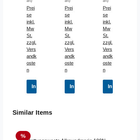
art)
art)
art)
YM
KU
Har
Prei
Prei
Prei
P
NA
tluf
se
se
se
320
320
t
inkl.
inkl.
inkl.
Bla
Du
480
Mw
Mw
Mw
u
nke
cm
St.
St.
St.
Ca
lbla
3
zzgl.
zzgl.
zzgl.
mo
u
Per
Vers
Vers
Vers
SE
SE
son
andk
andk
andk
T
T
en
oste
oste
oste
SE
n
n
n
T
grü
n
In den Warenkorb
In den Warenkorb
In den Waren
Produktgalerie überspringen
Similar Items
Rabatt
%