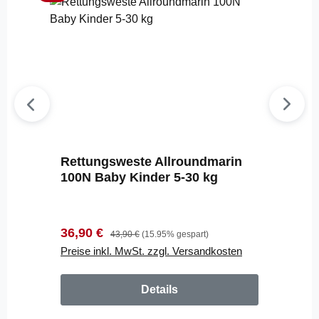
Rettungsweste Allroundmarin
100N Baby Kinder 5-30 kg
Verkaufspreis:
Regulärer Preis:
36,90 €
43,90 €
(15.95% gespart)
Preise inkl. MwSt. zzgl. Versandkosten
Details