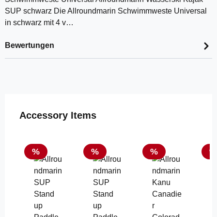
SUP schwarz Die Allroundmarin Schwimmweste Universal
in schwarz mit 4 v…
Bewertungen
Produktgalerie überspringen
Accessory Items
Rabatt
Rabatt
Rabatt
R
%
%
%
%