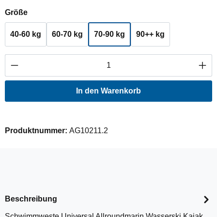
auswählen
Größe
40-60 kg
60-70 kg
70-90 kg
90++ kg
Produkt Anzahl: Gib den gewünschten Wert ei
In den Warenkorb
Produktnummer:
AG10211.2
Beschreibung
Schwimmweste Universal Allroundmarin Wasserski Kajak