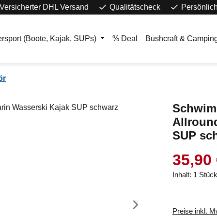
Versicherter DHL Versand
Qualitätscheck
Persönlic
rsport (Boote, Kajak, SUPs)
% Deal
Bushcraft & Campin
ör
Schwim
Allroun
SUP sc
35,90
Inhalt:
1 Stüc
Preise inkl. 