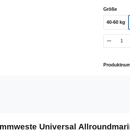
ausw
Größe
40-60 kg
Produkt 
Produktnu
immweste Universal Allroundmari