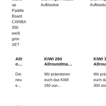
Allr
KIWI 260
KIWI 
ou
Allroundmari
Allro
nd
n
n
ma
Die
Schlauchboo
Wir präentieren
Schla
Wir prä
rin
t Oliv, Grau
Oliv 
neu
euch das KIWI
euch d
SU
Angel Freizeit
Angel 
en
260 von
300 vo
P
Aufblasbar
Aufbl
Allr
Allroundmarin.
Allroun
Sta
oun
Das perfekte
Der gr
nd
dma
Schlauchboot,
Bruder
up