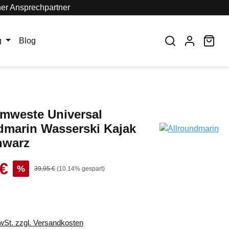
her Ansprechpartner
War
g
Blog
mweste Universal
dmarin Wasserski Kajak
hwarz
 €
%
39,95 €
(10.14% gespart)
k
MwSt. zzgl. Versandkosten