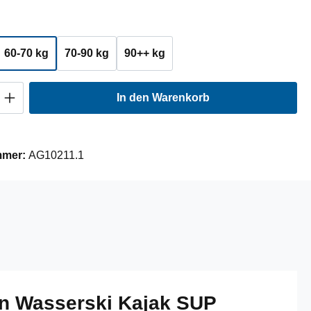
ählen
60-70 kg
70-90 kg
90++ kg
Anzahl: Gib den gewünschten Wert ein oder
In den Warenkorb
mmer:
AG10211.1
n Wasserski Kajak SUP