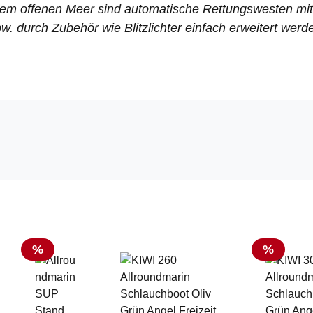
em offenen Meer sind automatische Rettungswesten mi
pw. durch Zubehör wie Blitzlichter einfach erweitert werd
Rabatt
Rabatt
%
%