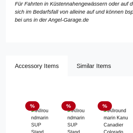
Für Fahrten in Küstennahengewässern oder auf d
sich im Bedarfsfall von alleine auf und können bs
bei uns in der Angel-Garage.de
Accessory Items
Similar Items
Produktgalerie überspringen
Rabatt
Rabatt
Rabatt
%
%
%