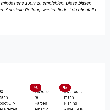
t mindestens 100N zu empfehlen. Diese blasen
en. Spezielle Rettungswesten findest du ebenfalls
Rabatt
Rabatt
%
%