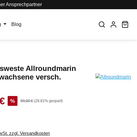
her Ansprechpartner
War
g
Blog
sweste Allroundmarin
wachsene versch.
 €
%
59,00 €
(28.81% gespart)
k
MwSt. zzgl. Versandkosten