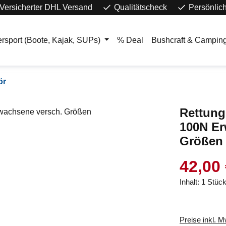
Versicherter DHL Versand
Qualitätscheck
Persönlic
rsport (Boote, Kajak, SUPs)
% Deal
Bushcraft & Campin
ör
Rettung
100N Er
Größen
42,00
Inhalt:
1 Stüc
Preise inkl. 