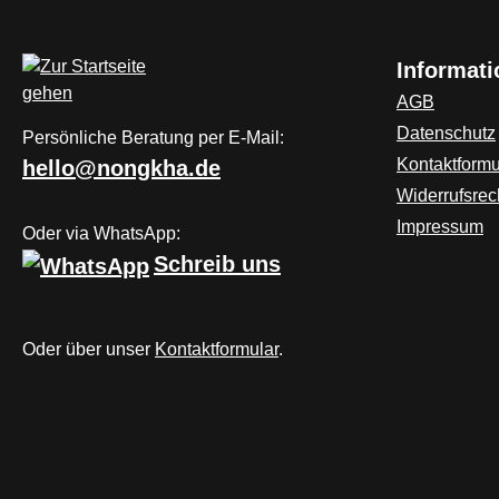
blasen sich im Bedarfsfall von alleine auf un
Blitzlichter einfach erweitert werden. Speziel
bei uns in der Angel-Garage.de
Informat
AGB
Datenschutz
Persönliche Beratung per E-Mail:
Kontaktformu
hello@nongkha.de
Widerrufsrec
Impressum
Oder via WhatsApp:
Schreib uns
Oder über unser
Kontaktformular
.