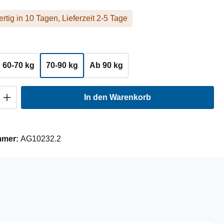
rtig in 10 Tagen, Lieferzeit 2-5 Tage
ählen
60-70 kg
70-90 kg
Ab 90 kg
Anzahl: Gib den gewünschten Wert ein oder
In den Warenkorb
mmer:
AG10232.2