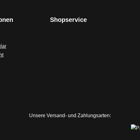
Meer sind a
d können bspw. durch Zubehör wie
100N zu emp
le Rettungswesten findest du ebenfalls
alleine auf
ionen
Shopservice
Blitzlichter
Rettungswes
Garage.de
lar
ht
Unsere Versand- und Zahlungsarten: