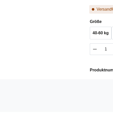
Versandfe
ausw
Größe
40-60 kg
Produkt 
Produktnu