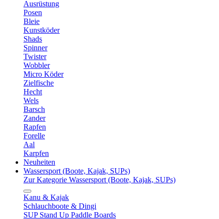
Ausrüstung
Posen
Bleie
Kunstköder
Shads
Spinner
Twister
Wobbler
Micro Köder
Zielfische
Hecht
Wels
Barsch
Zander
Rapfen
Forelle
Aal
Karpfen
Neuheiten
Wassersport (Boote, Kajak, SUPs)
Zur Kategorie Wassersport (Boote, Kajak, SUPs)
Kanu & Kajak
Schlauchboote & Dingi
SUP Stand Up Paddle Boards