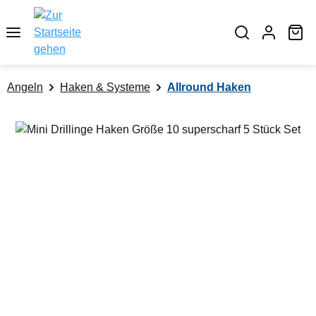
alt springen
Wa
Angeln
Haken & Systeme
Allround Haken
Bildergalerie überspringen