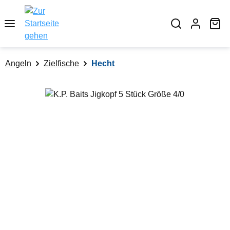
alt springen
Wa
Angeln
Zielfische
Hecht
Bildergalerie überspringen