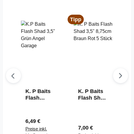
Tipp
K. P Baits
K. P Baits
Flash
Flash Shad
Shad 3,5"
3,5" 8,75cm
8,75cm
Braun Rot
Grün 5
5 Stück
Regulärer Preis:
6,49 €
Stück
Regulärer Preis:
7,00 €
Preise inkl.