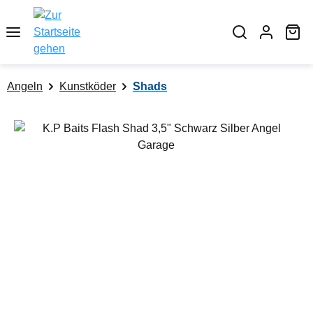
alt springen
Wa
Angeln
Kunstköder
Shads
Bildergalerie überspringen