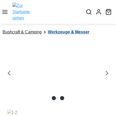
alt springen
Wa
Bushcraft & Camping
Werkzeuge & Messer
Bildergalerie überspringen