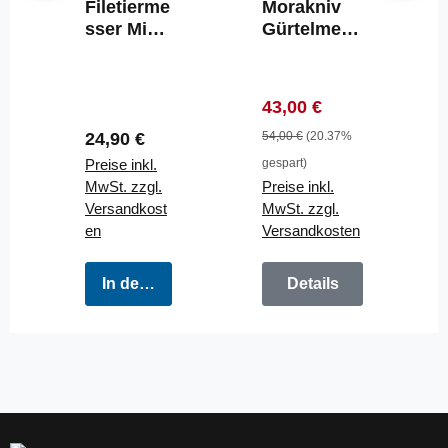
Filetierme
Morakniv
sser Mini
Gürtelmess
13cm
er
Premium
KANSBOL
Outdoor
BURNT
Verkaufspreis:
Regulärer Preis:
43,00 €
Camping
ORANGE
Regulärer Preis:
Puma Tec
24,90 €
Klinge
54,00 €
(20.37%
Knife
10,5cm
Preise inkl.
gespart)
Survival
MwSt. zzgl.
Preise inkl.
Versandkost
MwSt. zzgl.
en
Versandkosten
In den Warenkorb
Details