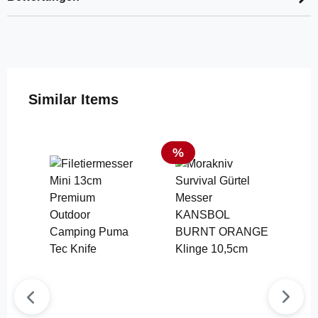
Produktgalerie überspringen
Similar Items
Rabatt
%