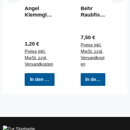
Angel
Behr
Klemmglöc
Raubfisc
kchen mit
h Pose
Knicklicht
20gr mit
Einsatz 1
Drehbare
Regulärer Preis:
7,50 €
Stück
m Segel
Regulärer Preis:
1,20 €
Preise inkl.
aus EVA
Preise inkl.
MwSt. zzgl.
Schaums
MwSt. zzgl.
Versandkost
toff
Versandkosten
en
In den Warenkorb
In den Warenkorb