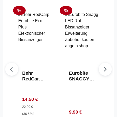
Rabatt
Rabatt
%
%
Behr
Eurobite
RedCarp
SNAGGY
Eurobite
Rot LED
Eco Plus
für
Elektronis
elektronisc
Verkaufspreis:
Regulärer Preis:
14,50 €
cher
he
Bissanzei
22,90 €
Bissanzeig
Verkaufspreis:
Regulärer Preis:
9,90 €
ger
er
(36.68%