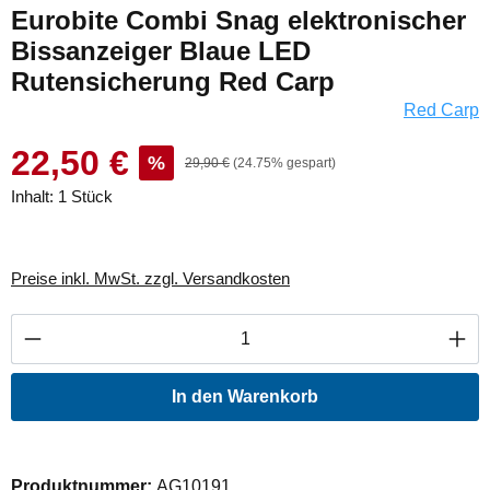
Eurobite Combi Snag elektronischer
Bissanzeiger Blaue LED
Rutensicherung Red Carp
Red Carp
22,50 €
%
29,90 €
(24.75% gespart)
Inhalt:
1 Stück
Preise inkl. MwSt. zzgl. Versandkosten
Produkt Anzahl: Gib den gewünschten Wert ei
In den Warenkorb
Produktnummer:
AG10191