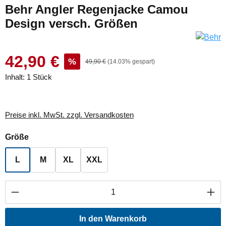
Behr Angler Regenjacke Camou
Design versch. Größen
42,90 €
%
49,90 €
(14.03% gespart)
Inhalt:
1 Stück
Preise inkl. MwSt. zzgl. Versandkosten
auswählen
Größe
L
M
XL
XXL
Produkt Anzahl: Gib den gewünschten Wert ei
In den Warenkorb