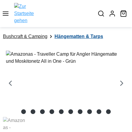
alt springen
Wa
Bushcraft & Camping
Hängematten & Tarps
Bildergalerie überspringen