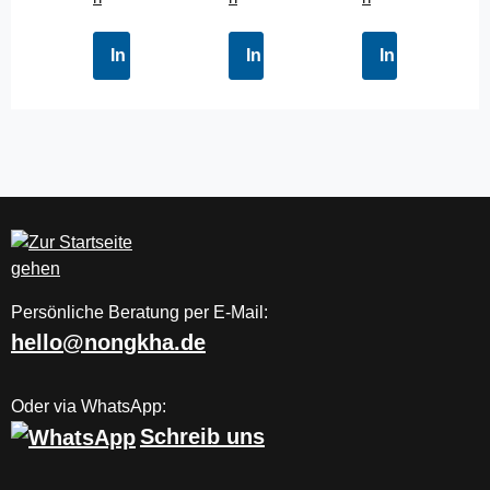
Au
srü
In den Warenkorb
In den Warenkorb
In den Waren
stu
ng
Persönliche Beratung per E-Mail:
hello@nongkha.de
Oder via WhatsApp:
Schreib uns